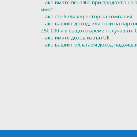
– ако имате печалба при продажба на
имот
– ако сте били директор на компания
– ако вашият доход, или този на партн
£50,000 и в същото време получавате Ch
– ако имате доход извън UK
– ако вашият облагаем доход надвишав