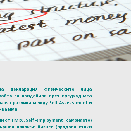
на декларация физическите лица
който са придобили през предходната
равят разлика между Self Assesstment и
ика има.
и от HMRC, Self-employment (самонаето)
вършва някакъв бизнес (продава стоки