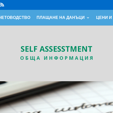
ЧЕТОВОДСТВО
ПЛАЩАНЕ НА ДАНЪЦИ
ЦЕНИ И
SELF ASSESSTMENT
О Б Щ А И Н Ф О Р М А Ц И Я