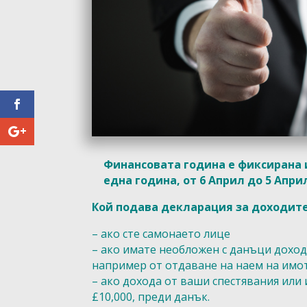
Финансовата година е фиксирана 
една година, от 6 Април до 5 Апри
Кой подава декларация за доходит
– ако сте самонаето лице
– ако имате необложен с данъци доход,
например от отдаване на наем на имот
– ако дохода от ваши спестявания ил
£10,000, преди данък.