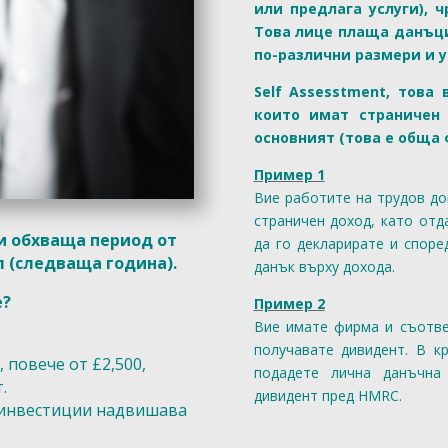
или предлага услуги), 
Това лице плаща данъци
по-различни размери и у
Self Assesstment, това
които имат страничен
основният (това е обща
Пример 1
Вие работите на трудов д
страничен доход, като отд
и обхваща период от
да го декларирате и споре
л (следваща година).
данък върху дохода.
е?
Пример 2
Вие имате фирма и съотве
получавате дивидент. В к
 повече от £2,500,
подадете лична данъчна
.
дивидент пред HMRC.
и инвестиции надвишава