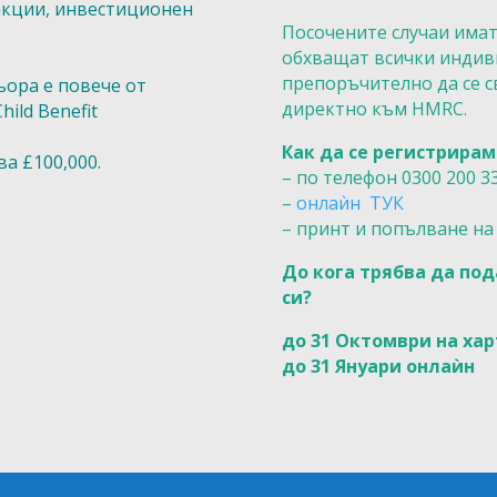
 акции, инвестиционен
Посочените случаи имат
обхващат всички индиви
препоръчително да се с
ьора е повече от
директно към HMRC.
ild Benefit
Как да се регистрирам 
а £100,000.
– по телефон 0300 200 3
–
онлаѝн ТУК
– принт и попълване н
До кога трябва да под
си?
до 31 Октомври на ха
до 31 Януари онлаѝн