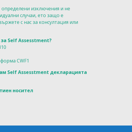
 определени изключения и не
дуални случаи, ето защо е
вържете с нас за консултация или
за Self Assesstment?
310
а форма CWF1
ам Self Assesstment декларацията
ртиен носител