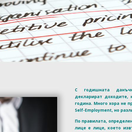
С годишната данъч
декларират доходите, 
година. Много хора не п
Self-Employment, но разл
По правилата, определен
лице е лице, което из