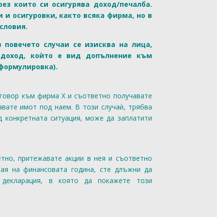
чрез които си осигурява доход/печалба.
 и осигуровки, както всяка фирма, но в
словия.
 в повечето случаи се изисква на лица,
 доход, коѝто е вид допълнение към
 формулировка).
оговор към фирма Х и съответно получавате
авате имот под наем. В този случаѝ, трябва
д конкретната ситуация, може да заплатити
тно, притежавате акции в нея и съответно
рая на финансовата година, сте длъжни да
 декларация, в която да покажете този