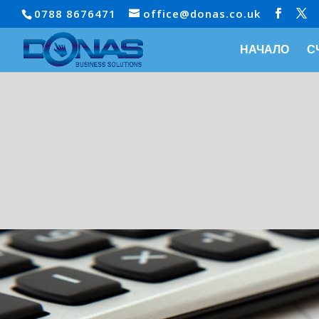
0788 8676471
office@donas.co.uk
НАЧАЛО
С